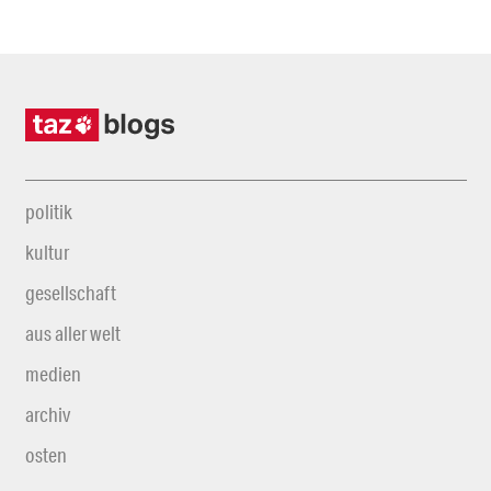
politik
kultur
gesellschaft
aus aller welt
medien
archiv
osten