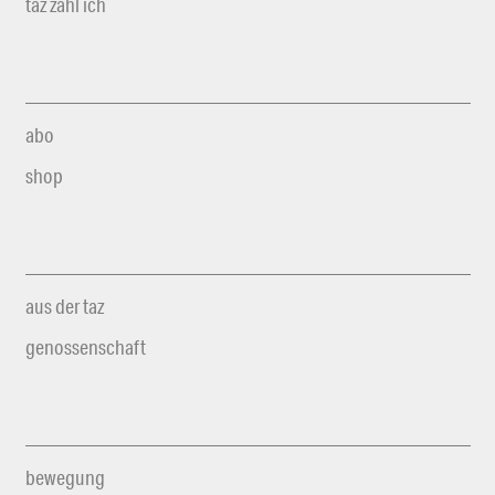
taz zahl ich
abo
shop
aus der taz
genossenschaft
bewegung