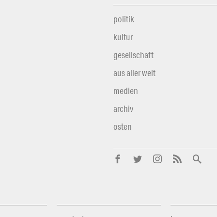
politik
kultur
gesellschaft
aus aller welt
medien
archiv
osten