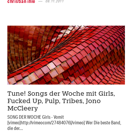
christian ihle
08.11.2011
Tune! Songs der Woche mit Girls,
Fucked Up, Pulp, Tribes, Jono
McCleery
SONG DER WOCHE Girls - Vomit
[vimeo]http://vimeocom/27484076[/vimeo] Wer Die beste Band,
die der...