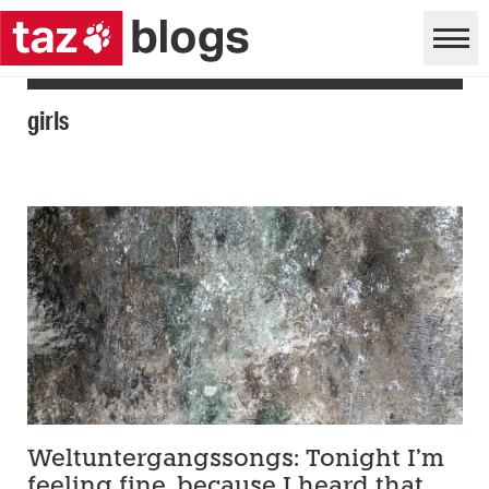
girls
Weltuntergangssongs: Tonight I’m
feeling fine, because I heard that