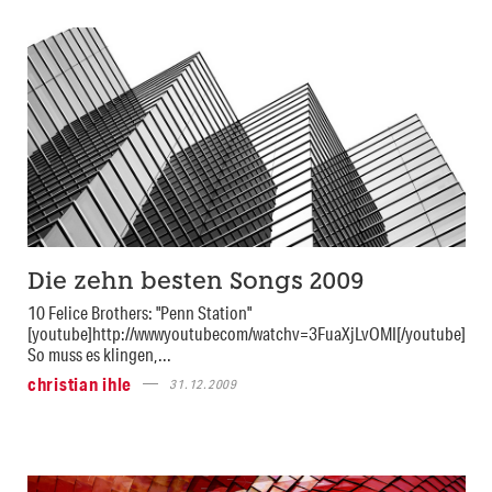
Die zehn besten Songs 2009
10 Felice Brothers: "Penn Station"
[youtube]http://wwwyoutubecom/watchv=3FuaXjLvOMI[/youtube]
So muss es klingen,...
christian ihle
31.12.2009