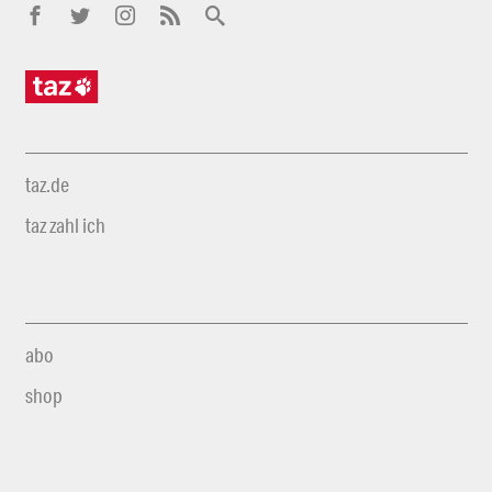
taz.de
taz zahl ich
abo
shop