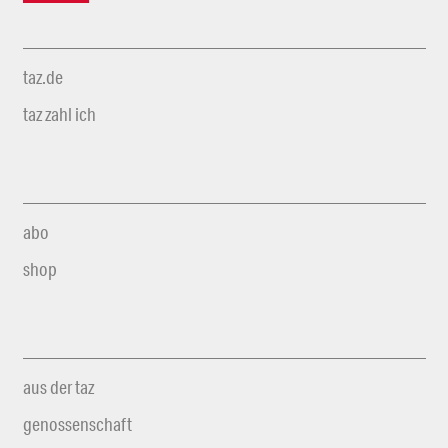
taz.de
taz zahl ich
abo
shop
aus der taz
genossenschaft