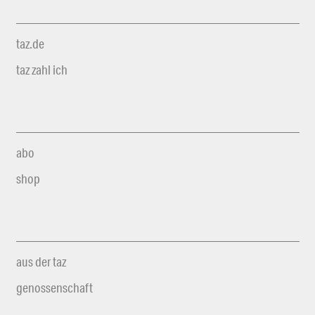
taz.de
taz zahl ich
abo
shop
aus der taz
genossenschaft