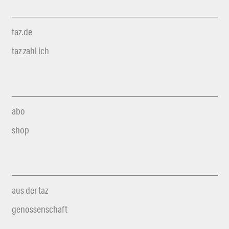
taz.de
taz zahl ich
abo
shop
aus der taz
genossenschaft