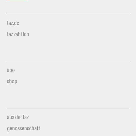
taz.de
taz zahl ich
abo
shop
aus der taz
genossenschaft