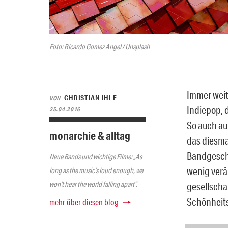
Foto: Ricardo Gomez Angel / Unsplash
Immer weit
CHRISTIAN IHLE
VON
Indiepop, 
25.04.2016
So auch au
monarchie & alltag
das diesma
Bandgeschi
Neue Bands und wichtige Filme: „As
wenig verä
long as the music’s loud enough, we
won’t hear the world falling apart“.
gesellscha
Schönheits
mehr über diesen blog