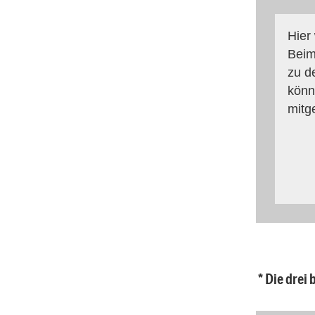
Hier
Beim
zu d
könn
mitg
* Die drei