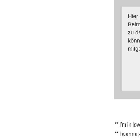
Hier
Beim
zu d
könn
mitg
** I’m in l
** I wanna 