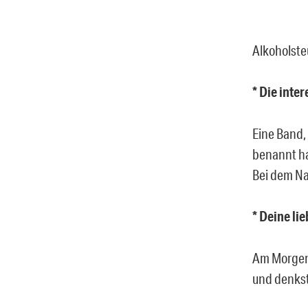
Alkoholste
* Die inte
Eine Band, 
benannt h
Bei dem N
* Deine li
Am Morgen
und denkst