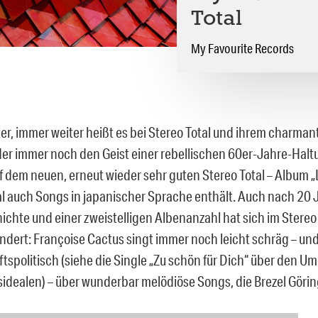
Total
My Favourite Records
er, immer weiter heißt es bei Stereo Total und ihrem charma
der immer noch den Geist einer rebellischen 60er-Jahre-Halt
f dem neuen, erneut wieder sehr guten Stereo Total – Album 
l auch Songs in japanischer Sprache enthält. Auch nach 20 
chte und einer zweistelligen Albenanzahl hat sich im Stereo
ndert: Françoise Cactus singt immer noch leicht schräg – un
ftspolitisch (siehe die Single „Zu schön für Dich“ über den U
idealen) – über wunderbar melödiöse Songs, die Brezel Görin