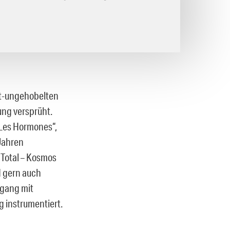
nt-ungehobelten
ung versprüht.
„Les Hormones“,
Jahren
 Total – Kosmos
d gern auch
mgang mit
g instrumentiert.