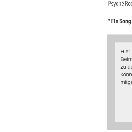
Psyché Roc
* Ein Song
Hier
Beim
zu d
könn
mitg