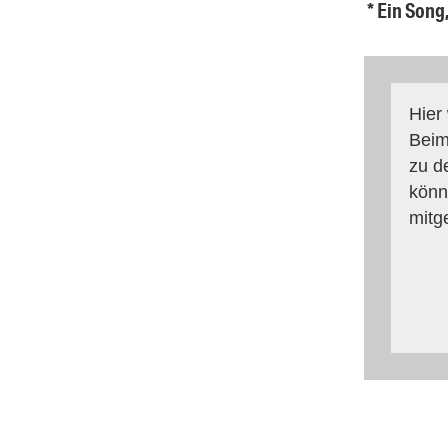
* Ein Song
Hier
Beim
zu d
könn
mitg