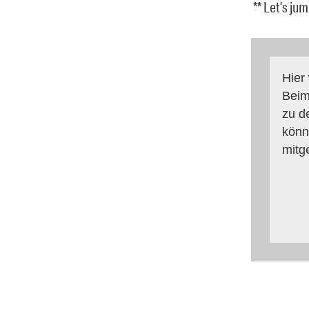
** Let’s ju
Hier
Beim
zu d
könn
mitg