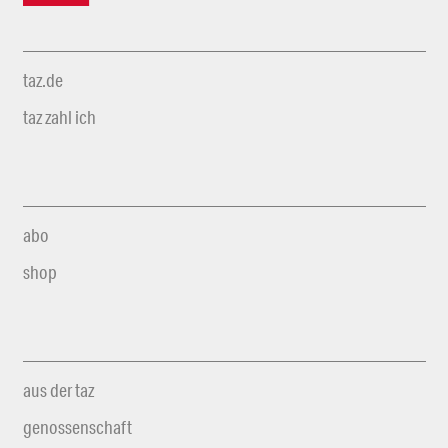
taz.de
taz zahl ich
abo
shop
aus der taz
genossenschaft