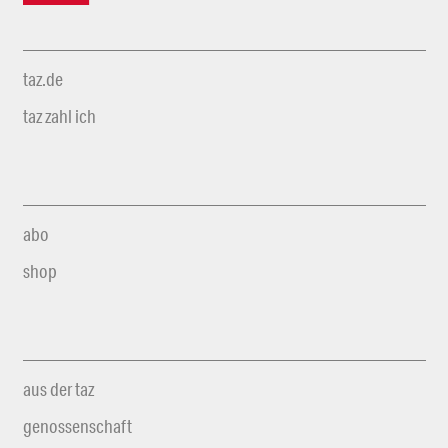
taz.de
taz zahl ich
abo
shop
aus der taz
genossenschaft