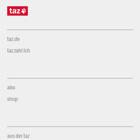
taz.de
taz zahl ich
abo
shop
aus der taz