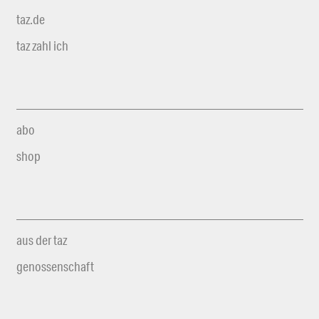
taz.de
taz zahl ich
abo
shop
aus der taz
genossenschaft