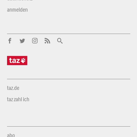
anmelden
taz.de
taz zahl ich
abo