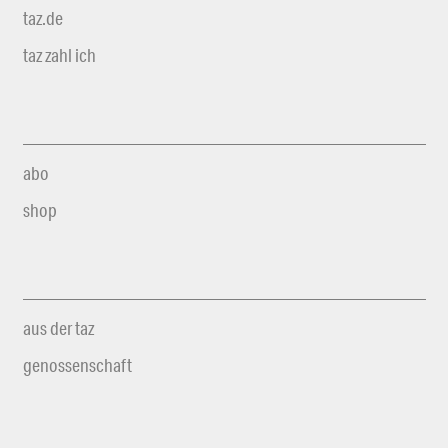
taz.de
taz zahl ich
abo
shop
aus der taz
genossenschaft