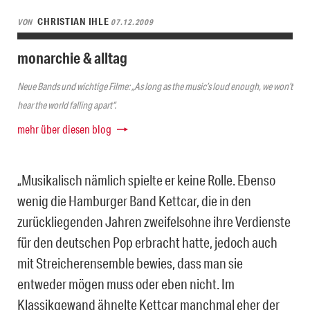
CHRISTIAN IHLE
VON
07.12.2009
monarchie & alltag
Neue Bands und wichtige Filme: „As long as the music’s loud enough, we won’t
hear the world falling apart“.
mehr über diesen blog
„Musikalisch nämlich spielte er keine Rolle. Ebenso
wenig die Hamburger Band Kettcar, die in den
zurückliegenden Jahren zweifelsohne ihre Verdienste
für den deutschen Pop erbracht hatte, jedoch auch
mit Streicherensemble bewies, dass man sie
entweder mögen muss oder eben nicht. Im
Klassikgewand ähnelte Kettcar manchmal eher der