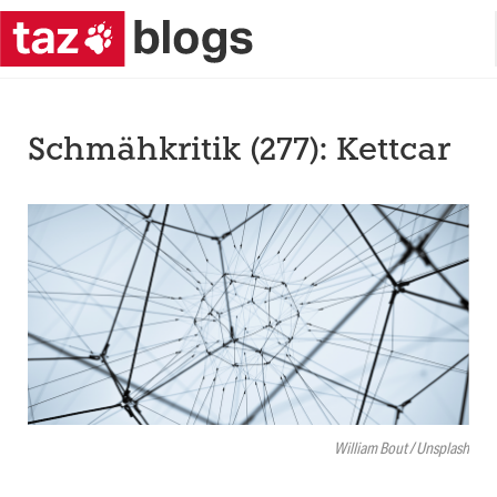
Schmähkritik (277): Kettcar
William Bout / Unsplash