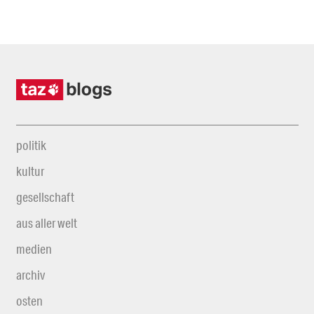
politik
kultur
gesellschaft
aus aller welt
medien
archiv
osten