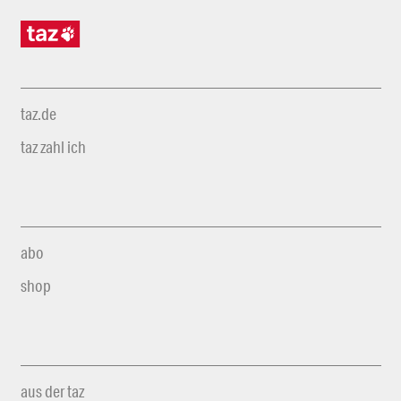
taz.de
taz zahl ich
abo
shop
aus der taz