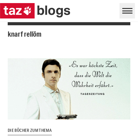
knarf rellöm
DIE BÜCHER ZUM THEMA