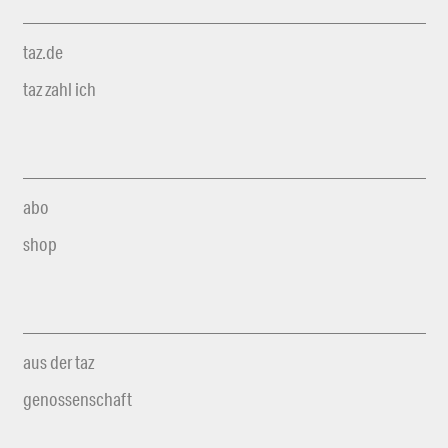
taz.de
taz zahl ich
abo
shop
aus der taz
genossenschaft