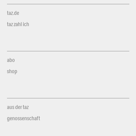
taz.de
taz zahl ich
abo
shop
aus der taz
genossenschaft