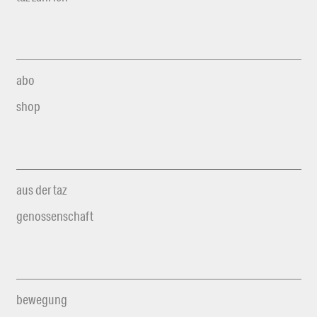
abo
shop
aus der taz
genossenschaft
bewegung