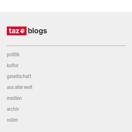
politik
kultur
gesellschaft
aus aller welt
medien
archiv
osten