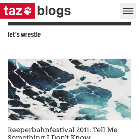
let’s wrestle
Reeperbahnfestival 2011: Tell Me
Something I Don’t Know