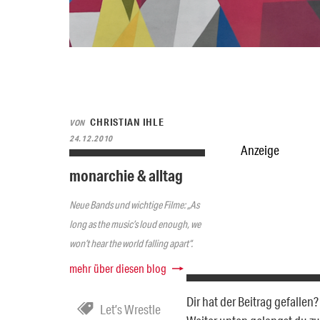
CHRISTIAN IHLE
VON
24.12.2010
Anzeige
monarchie & alltag
Neue Bands und wichtige Filme: „As
long as the music’s loud enough, we
won’t hear the world falling apart“.
mehr über diesen blog
Dir hat der Beitrag gefalle
Let’s Wrestle