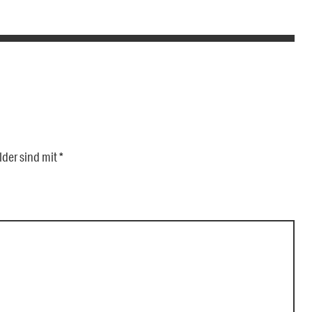
lder sind mit
*