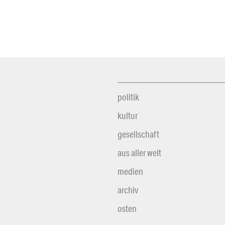
politik
kultur
gesellschaft
aus aller welt
medien
archiv
osten