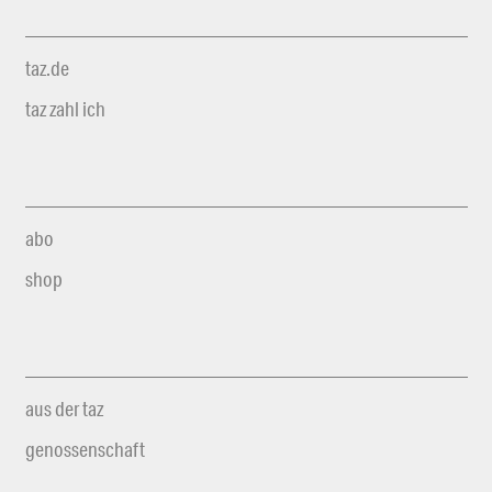
taz.de
taz zahl ich
abo
shop
aus der taz
genossenschaft