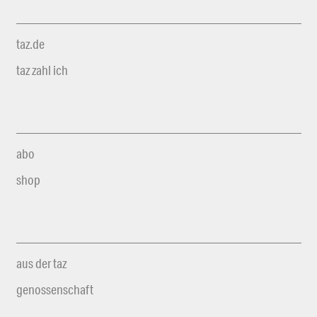
taz.de
taz zahl ich
abo
shop
aus der taz
genossenschaft