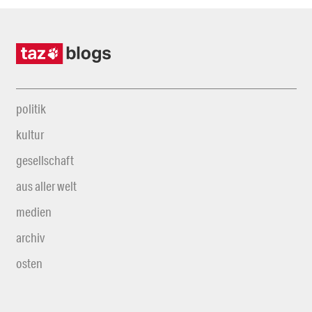
politik
kultur
gesellschaft
aus aller welt
medien
archiv
osten