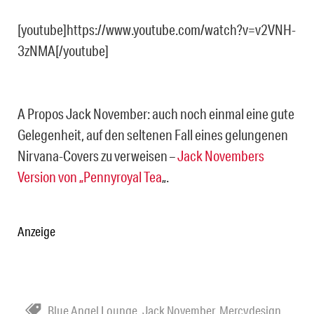
[youtube]https://www.youtube.com/watch?v=v2VNH-
3zNMA[/youtube]
A Propos Jack November: auch noch einmal eine gute
Gelegenheit, auf den seltenen Fall eines gelungenen
Nirvana-Covers zu verweisen –
Jack Novembers
Version von „Pennyroyal Tea
„.
Anzeige
Blue Angel Lounge
,
Jack November
,
Mercydesign