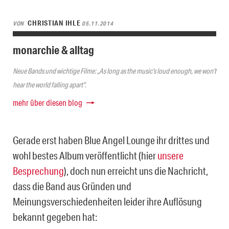
CHRISTIAN IHLE
VON
05.11.2014
monarchie & alltag
Neue Bands und wichtige Filme: „As long as the music’s loud enough, we won’t
hear the world falling apart“.
mehr über diesen blog
Gerade erst haben Blue Angel Lounge ihr drittes und
wohl bestes Album veröffentlicht (hier
unsere
Besprechung
), doch nun erreicht uns die Nachricht,
dass die Band aus Gründen und
Meinungsverschiedenheiten leider ihre Auflösung
bekannt gegeben hat: