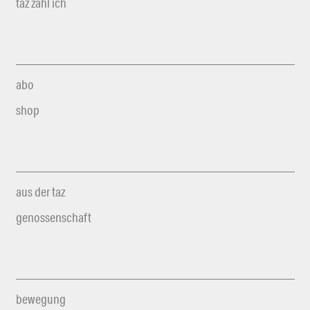
taz zahl ich
abo
shop
aus der taz
genossenschaft
bewegung