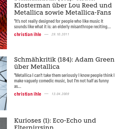
Klosterman über Lou Reed und
Metallica sowie Metallica-Fans
"It's not really designed for people who like music It
sounds like what it is: an elderly misanthrope reciting...
christian ihle
29.10.2011
Schmähkritik (184): Adam Green
über Metallica
"Metallica I can't take them seriously I know people think I
make vaguely comedic music, but I'm not half as funny
as...
christian ihle
13.04.2009
Kurioses (1): Eco-Echo und
Elternirrsinn