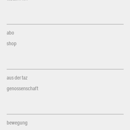
abo
shop
aus der taz
genossenschaft
bewegung