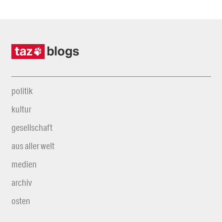
politik
kultur
gesellschaft
aus aller welt
medien
archiv
osten