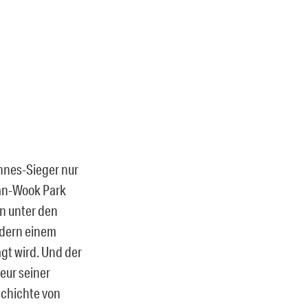
nnes-Sieger nur
han-Wook Park
n unter den
ndern einem
gt wird. Und der
geur seiner
schichte von