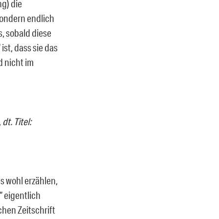
ng) die
sondern endlich
, sobald diese
ist, dass sie das
 nicht im
,
dt. Titel:
s wohl erzählen,
“ eigentlich
chen Zeitschrift