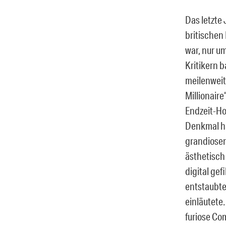
Das letzte
britischen
war, nur u
Kritikern 
meilenweit
Millionaire
Endzeit-Ho
Denkmal hä
grandiosen
ästhetisch
digital ge
entstaubte
einläutete.
furiose Co