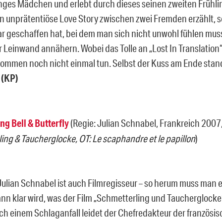
junges Mädchen und erlebt durch dieses seinen zweiten Frühli
 unprätentiöse Love Story zwischen zwei Fremden erzählt, 
ar geschaffen hat, bei dem man sich nicht unwohl fühlen muss
r Leinwand annähern. Wobei das Tolle an „Lost In Translation“ 
ommen noch nicht einmal tun. Selbst der Kuss am Ende stand
!
(KP)
ng Bell & Butterfly
(Regie: Julian Schnabel, Frankreich 2007
ing & Taucherglocke, OT: Le scaphandre et le papillon
)
Julian Schnabel ist auch Filmregisseur – so herum muss man e
dann klar wird, was der Film „Schmetterling und Taucherglocke
ach einem Schlaganfall leidet der Chefredakteur der französis