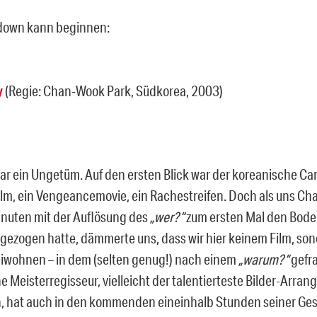
down kann beginnen:
y
(Regie: Chan-Wook Park, Südkorea, 2003)
ar ein Ungetüm. Auf den ersten Blick war der koreanische Ca
ilm, ein Vengeancemovie, ein Rachestreifen. Doch als uns C
nuten mit der Auflösung des
„wer?“
zum ersten Mal den Bode
ezogen hatte, dämmerte uns, dass wir hier keinem Film, so
eiwohnen – in dem (selten genug!) nach einem
„warum?“
gefra
 Meisterregisseur, vielleicht der talentierteste Bilder-Arran
, hat auch in den kommenden eineinhalb Stunden seiner Ge