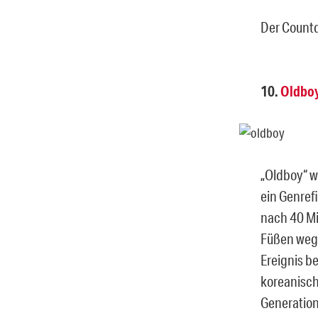
Der Count
10.
Oldbo
„Oldboy“ w
ein Genref
nach 40 Mi
Füßen wegg
Ereignis b
koreanische
Generation