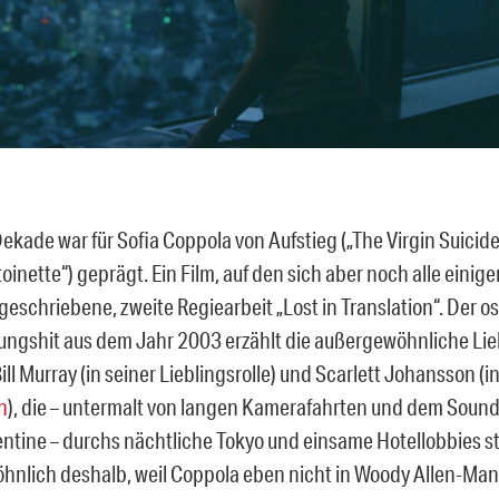
Dekade war für Sofia Coppola von Aufstieg („The Virgin Suicide
oinette“) geprägt. Ein Film, auf den sich aber noch alle einig
 geschriebene, zweite Regiearbeit „Lost in Translation“. Der 
ngshit aus dem Jahr 2003 erzählt die außergewöhnliche Li
ll Murray (in seiner Lieblingsrolle) und Scarlett Johansson (i
n
), die – untermalt von langen Kamerafahrten und dem Soun
entine – durchs nächtliche Tokyo und einsame Hotellobbies st
nlich deshalb, weil Coppola eben nicht in Woody Allen-Mani