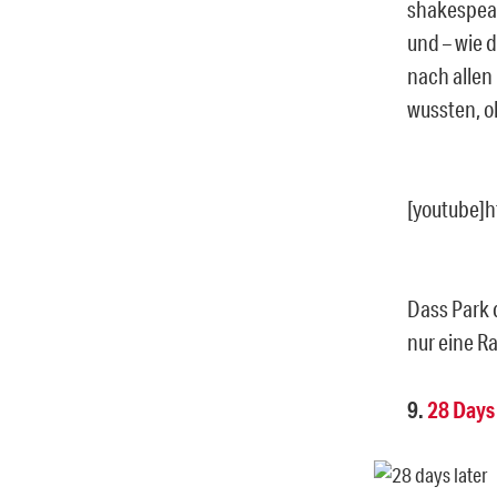
shakespear
und – wie d
nach allen
wussten, ob
[youtube]
Dass Park 
nur eine R
9.
28 Days