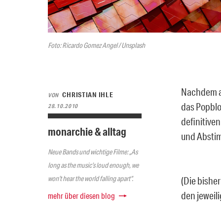
Foto: Ricardo Gomez Angel / Unsplash
Nachdem al
CHRISTIAN IHLE
VON
das Popblo
28.10.2010
definitiven
monarchie & alltag
und Abstim
Neue Bands und wichtige Filme: „As
long as the music’s loud enough, we
won’t hear the world falling apart“.
(Die bishe
den jeweil
mehr über diesen blog