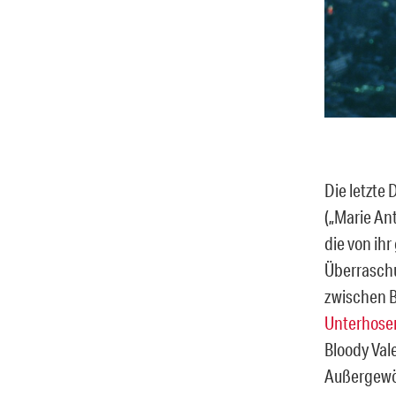
Die letzte 
(„Marie Ant
die von ihr
Überraschu
zwischen Bi
Unterhose
Bloody Val
Außergewöh