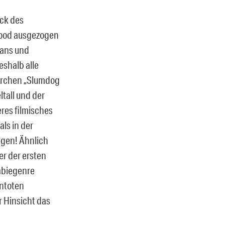
ack des
ywood ausgezogen
Fans und
eshalb alle
Märchen „Slumdog
ltall und der
eres filmisches
ls in der
egen! Ähnlich
er der ersten
ombiegenre
Untoten
r Hinsicht das