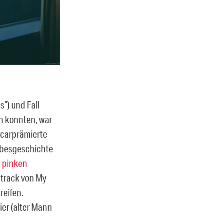
s“) und Fall
en konnten, war
oscarprämierte
ebesgeschichte
n
pinken
dtrack von My
reifen.
er (alter Mann