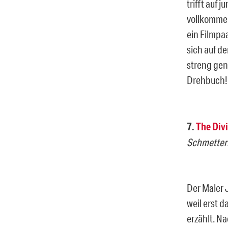
trifft auf 
vollkommen
ein Filmpa
sich auf de
streng gen
Drehbuch
7.
The Divi
Schmetterl
Der Maler 
weil erst 
erzählt. N