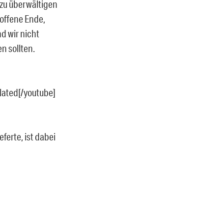
zu überwältigen
 offene Ende,
d wir nicht
n sollten.
ated[/youtube]
ferte, ist dabei