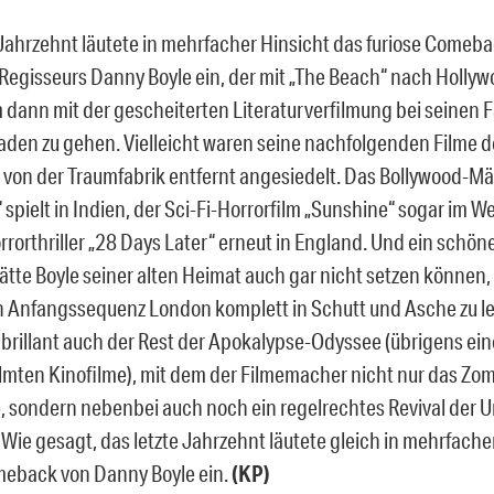
 Jahrzehnt läutete in mehrfacher Hinsicht das furiose Comeb
 Regisseurs Danny Boyle ein, der mit „The Beach“ nach Holl
m dann mit der
gescheiterten Literaturverfilmung bei seinen 
baden zu gehen. Vielleicht waren seine nachfolgenden Filme d
 von der Traumfabrik entfernt angesiedelt. Das Bollywood-
“ spielt in Indien, der Sci-Fi-Horrorfilm „Sunshine“ sogar im We
rrorthriller „28 Days Later“ erneut in England. Und ein schön
tte Boyle seiner alten Heimat auch gar nicht setzen können, a
 Anfangssequenz London komplett in Schutt und Asche zu l
 brillant auch der Rest der Apokalypse-Odyssee (übrigens ein
filmten Kinofilme), mit dem der Filmemacher nicht nur das Z
, sondern nebenbei auch noch ein regelrechtes Revival der 
 Wie gesagt, das letzte Jahrzehnt läutete gleich in mehrfache
meback von Danny Boyle ein.
(KP)