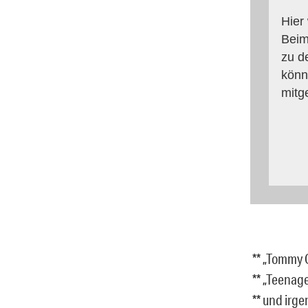
Hier
Beim
zu d
könn
mitg
** „Tommy 
** „Teenag
** und irg