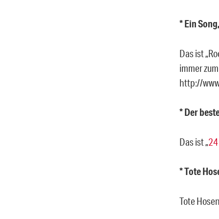
* Ein Song
Das ist „R
immer zum 
http://ww
* Der best
Das ist „
24
* Tote Ho
Tote Hosen