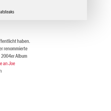
eatsteaks
ffentlicht haben.
der renommierte
em 2004er Album
e an Joe
n