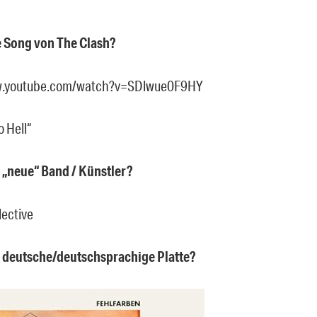
e Song von The Clash?
w.youtube.com/watch?v=SDlwue0F9HY
o Hell“
e „neue“ Band / Künstler?
lective
e deutsche/deutschsprachige Platte?