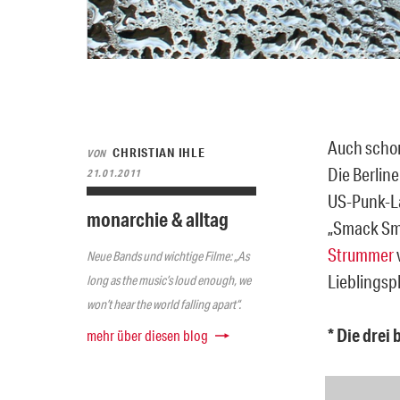
Auch schon 
CHRISTIAN IHLE
VON
Die Berlin
21.01.2011
US-Punk-La
monarchie & alltag
„Smack Sma
Strummer
Neue Bands und wichtige Filme: „As
Lieblingsp
long as the music’s loud enough, we
won’t hear the world falling apart“.
* Die drei
mehr über diesen blog