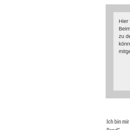
Hier
Beim
zu d
könn
mitg
Ich bin mir
Band“.