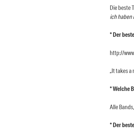
Die beste T
ich haben k
* Der best
http://ww
„It takes a
* Welche B
Alle Bands
* Der best