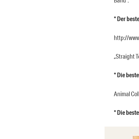
* Der best
http://ww
„Straight T
* Die best
Animal Col
* Die best