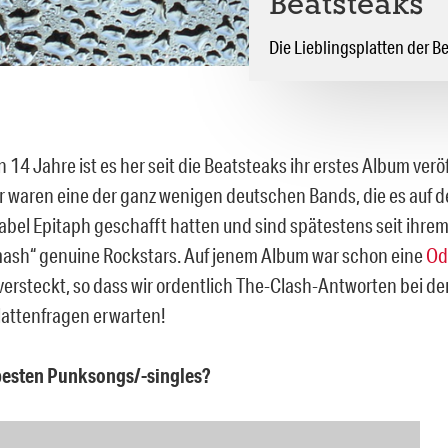
Beatsteaks
Die Lieblingsplatten der B
14 Jahre ist es her seit die Beatsteaks ihr erstes Album verö
er waren eine der ganz wenigen deutschen Bands, die es auf 
bel Epitaph geschafft hatten und sind spätestens seit ihr
sh“ genuine Rockstars. Auf jenem Album war schon eine
Od
versteckt, so dass wir ordentlich The-Clash-Antworten bei de
lattenfragen erwarten!
 besten Punksongs/-singles?