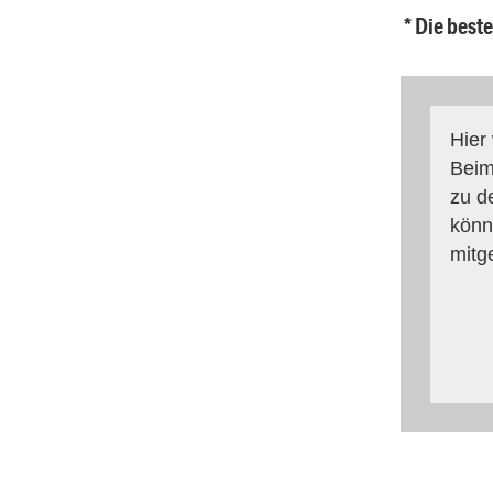
* Die best
Hier
Beim
zu d
könn
mitg