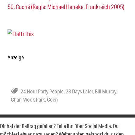
50. Caché (Regie: Michael Haneke, Frankreich 2005)
Anzeige
24 Hour Party People
,
28 Days Later
,
Bill Murray
,
Chan-Wook Park
,
Coen
Dir hat der Beitrag gefallen? Teile ihn über Social Media. Du
möchtest etwas dazu sagen? Weiter unten gelangst du zu den