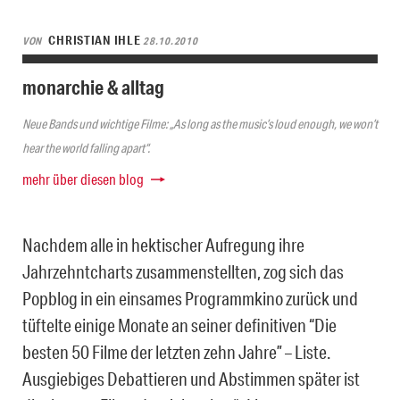
CHRISTIAN IHLE
VON
28.10.2010
monarchie & alltag
Neue Bands und wichtige Filme: „As long as the music’s loud enough, we won’t
hear the world falling apart“.
mehr über diesen blog
Nachdem alle in hektischer Aufregung ihre
Jahrzehntcharts zusammenstellten, zog sich das
Popblog in ein einsames Programmkino zurück und
tüftelte einige Monate an seiner definitiven “Die
besten 50 Filme der letzten zehn Jahre” – Liste.
Ausgiebiges Debattieren und Abstimmen später ist