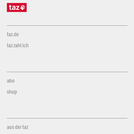
taz.de
taz zahl ich
abo
shop
aus der taz