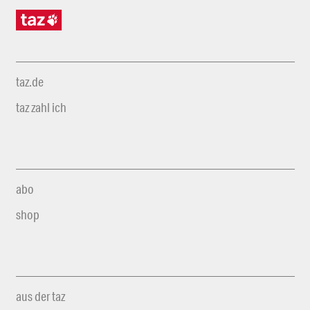
taz.de
taz zahl ich
abo
shop
aus der taz