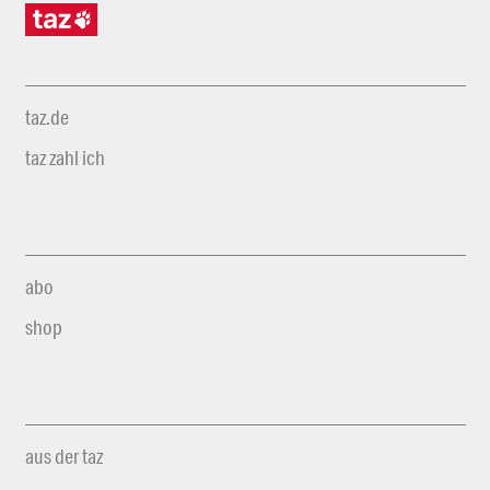
taz.de
taz zahl ich
abo
shop
aus der taz