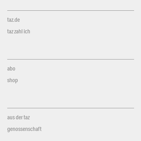
taz.de
taz zahl ich
abo
shop
aus der taz
genossenschaft