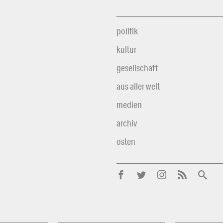
politik
kultur
gesellschaft
aus aller welt
medien
archiv
osten