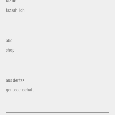
taz.de
taz zahl ich
abo
shop
aus der taz
genossenschaft