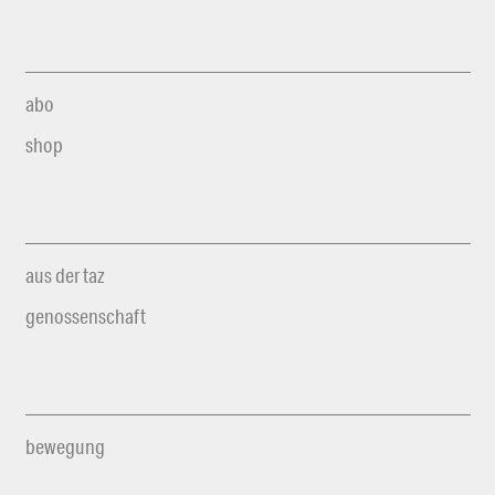
abo
shop
aus der taz
genossenschaft
bewegung