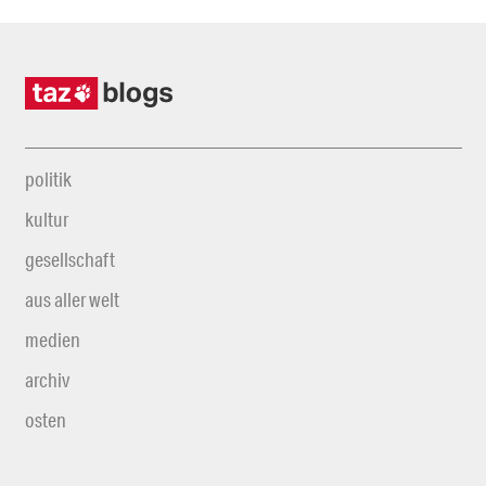
politik
kultur
gesellschaft
aus aller welt
medien
archiv
osten