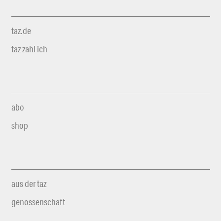
taz.de
taz zahl ich
abo
shop
aus der taz
genossenschaft