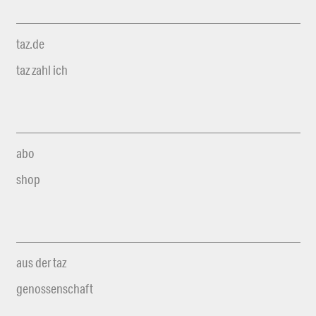
taz.de
taz zahl ich
abo
shop
aus der taz
genossenschaft