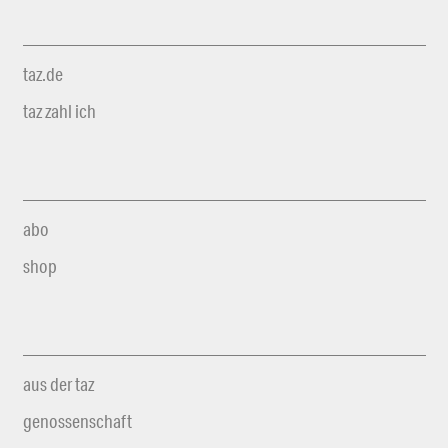
taz.de
taz zahl ich
abo
shop
aus der taz
genossenschaft