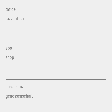
taz.de
taz zahl ich
abo
shop
aus der taz
genossenschaft