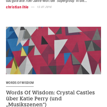
das gute alte 70er-Jahre-Wort der "Supergroup" in die...
christian ihle
12.07.2016
WORDS OF WISDOM
Words Of Wisdom: Crystal Castles
über Katie Perry (und
„Musikszenen“)