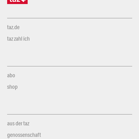
taz.de
taz zahl ich
abo
shop
aus der taz
genossenschaft