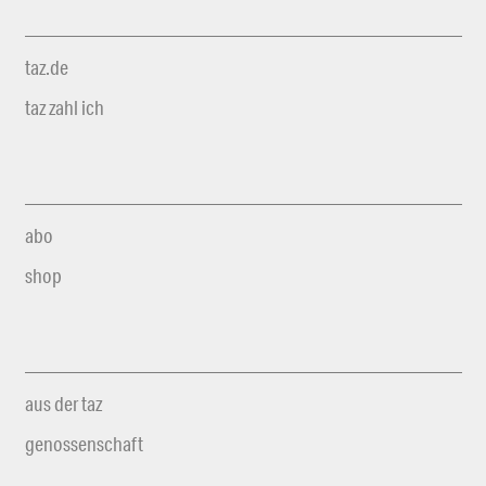
taz.de
taz zahl ich
abo
shop
aus der taz
genossenschaft