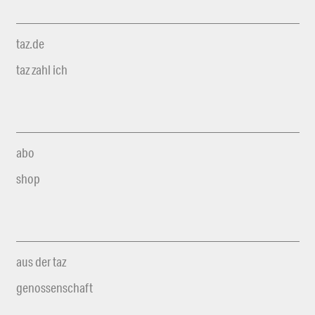
taz.de
taz zahl ich
abo
shop
aus der taz
genossenschaft