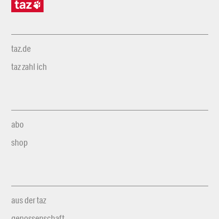
taz.de
taz zahl ich
abo
shop
aus der taz
genossenschaft