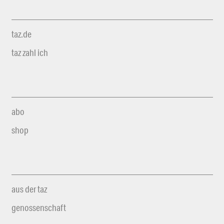
taz.de
taz zahl ich
abo
shop
aus der taz
genossenschaft