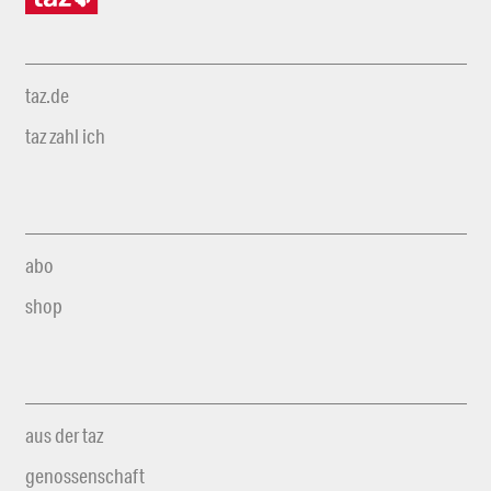
taz.de
taz zahl ich
abo
shop
aus der taz
genossenschaft