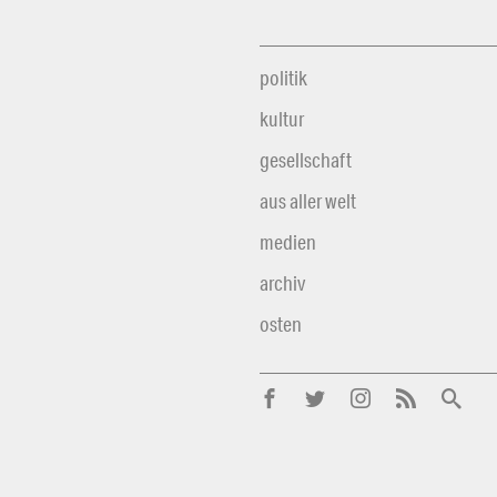
politik
kultur
gesellschaft
aus aller welt
medien
archiv
osten