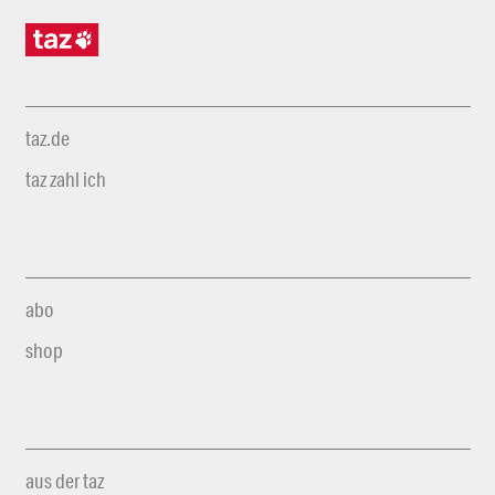
taz.de
taz zahl ich
abo
shop
aus der taz