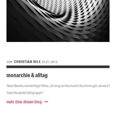
CHRISTIAN IHLE
VON
25.01.2013
monarchie & alltag
Neue Bands und wichtige Filme: „As long as the music’s loud enough, we won’t
hear the world falling apart“.
mehr über diesen blog