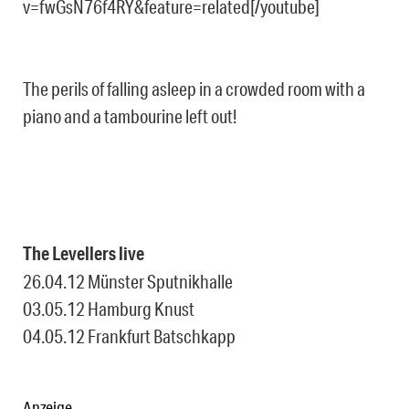
v=fwGsN76f4RY&feature=related[/youtube]
The perils of falling asleep in a crowded room with a
piano and a tambourine left out!
The Levellers live
26.04.12 Münster Sputnikhalle
03.05.12 Hamburg Knust
04.05.12 Frankfurt Batschkapp
Anzeige