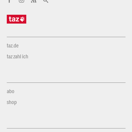
taz.de
taz zahl ich
abo
shop