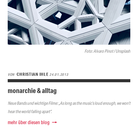
Foto: Alvaro Pinot / Unsplash
CHRISTIAN IHLE
VON
24.01.2013
monarchie & alltag
Neue Bands und wichtige Filme: „As long as the music’s loud enough, we won’t
hear the world falling apart“.
mehr über diesen blog