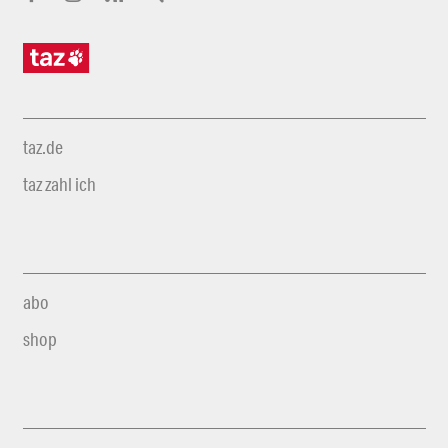
taz.de
taz zahl ich
abo
shop