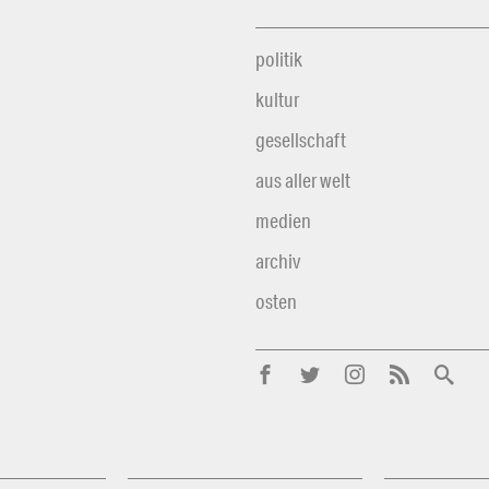
politik
kultur
gesellschaft
aus aller welt
medien
archiv
osten