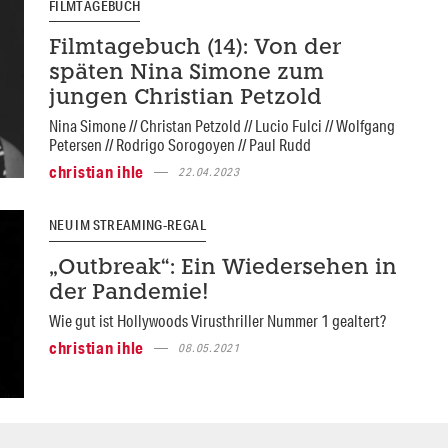
FILMTAGEBUCH
Filmtagebuch (14): Von der
späten Nina Simone zum
jungen Christian Petzold
Nina Simone // Christan Petzold // Lucio Fulci // Wolfgang
Petersen // Rodrigo Sorogoyen // Paul Rudd
christian ihle
22.04.2023
NEU IM STREAMING-REGAL
„Outbreak“: Ein Wiedersehen in
der Pandemie!
Wie gut ist Hollywoods Virusthriller Nummer 1 gealtert?
christian ihle
08.05.2021