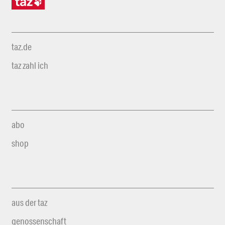
taz.de
taz zahl ich
abo
shop
aus der taz
genossenschaft